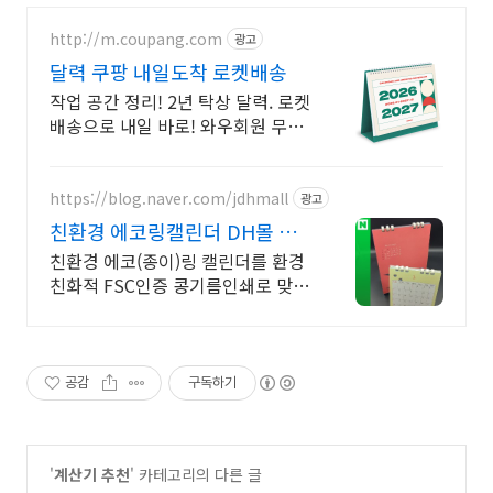
http://m.coupang.com
광고
달력 쿠팡 내일도착 로켓배송
작업 공간 정리! 2년 탁상 달력. 로켓
배송으로 내일 바로! 와우회원 무료
배송, 5% 적립. 실용 달력 쿠팡!
https://blog.naver.com/jdhmall
광고
친환경 에코링캘린더 DH몰 환
경을 생각하는 콩기름인쇄
친환경 에코(종이)링 캘린더를 환경
친화적 FSC인증 콩기름인쇄로 맞춤
제작하세요. (디자인, 소량제작가능,
카드결제, 빠른배송)
공감
구독하기
'
계산기 추천
' 카테고리의 다른 글