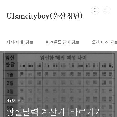
본문 바로가기
Ulsancityboy(울산청년)
제사(제례) 정보
반려동물 장례 정보
울산 내·외 정
계산기 추천
황실달력 계산기 [바로가기]