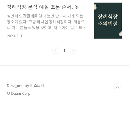
는 4번(사배)을 해야 한다."라는 말이 있어 성별
에 따라 몇 번을 해야 하는 것인지 헷갈리는 경우
장례식장 문상 예절 조문 순서, 옷차림, 절하는 법과 주의할 점
가 있습니다. 먼저 저희 집안의 경우 제사는 남자
살면서 인간관계를 맺다 보면 반드시 가게 되는
들만 지내고 여자들은 음식만 준비 후 함께 제사
장소가 있다, 그중 하나인 장례식장이다. 처음으
를 지내지는 않습니다. 가끔 참여하시는 분들도
로 가는 분들도 있을 것이고, 자주 가는 일은 드문
있지만 따로 절을 몇 번 더 하는 경우는 보지 못했
일이니 헷갈리지 않고 이해하기 쉽게 문상 예절
습니다. 예부터 정해진 기준이 있을지도 모르겠
2023. 7. 1.
을 알려드리겠습니다. 장례 용어 알아보기 { 조문
지만, 지역마다 집안마다 다르지 않을까 싶으며
순서 } ① 장례식장에 도착하시면 1층에 모니터
어른들이 하시던 방식을 그대로 따라가는 게 맞
또는 호수마다 상주 및 고인의 성함이 표시된 곳
1
지 않나 생각합니다.제사 절 손 방향명..
으로 가시면 된다. ② 보통 처음 순서는 명부록에
내 이름을 쓰고 부의금을 냅니다. *부의금 액수는
홀수로 3,5,7,10(만원)으로 내는데 9(만원)는 아
홉수를 의미하기 때문에 잘 내지 않는 숫자이라
고 한다. ③ 이제 고인의 영정사진이 있는 단상으
로 간 후 먼저 향을 피우고 흔들어서 또는 손으로
Designed by 티스토리
부채질을 해서 끄면 된다. * 입으로 불어서 끄는
© Daum Corp.
실수는 하지 말아야 한다. *..