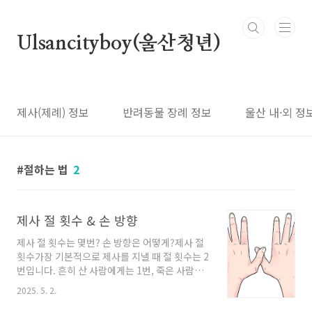
본문 바로가기
Ulsancityboy(울산청년)
제사(제례) 정보
반려동물 장례 정보
울산 내·외 정
절하는 법
2
제사 절 횟수 & 손 방향
제사 절 횟수는 몇번? 손 방향은 어떻게?제사 절
횟수가장 기본적으로 제사를 지낼 때 절 횟수는 2
번입니다. 흔히 산 사람에게는 1번, 죽은 사람이
나 신(영)적인 존재에게는 2번 혹은 그 이상을 하
2025. 5. 2.
죠. 추가로 "삽시정저 후 남자는 2번(재배), 여자