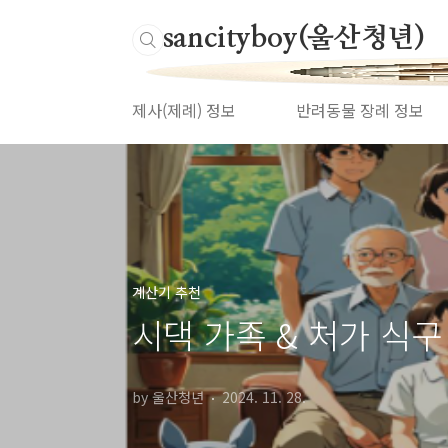
본문 바로가기
Ulsancityboy(울산청년)
제사(제례) 정보
반려동물 장례 정보
계산기 추천
시댁 가족 & 처가 식구
by 울산청년
2024. 11. 28.