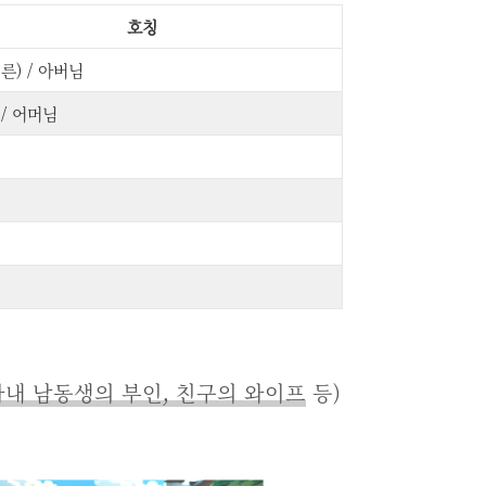
호칭
른) / 아버님
/ 어머님
아내 남동생의 부인, 친구의 와이프
등)