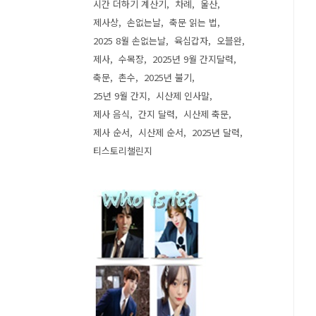
시간 더하기 계산기
차례
울산
제사상
손없는날
축문 읽는 법
2025 8월 손없는날
육십갑자
오블완
제사
수목장
2025년 9월 간지달력
축문
촌수
2025년 불기
25년 9월 간지
시산제 인사말
제사 음식
간지 달력
시산제 축문
제사 순서
시산제 순서
2025년 달력
티스토리챌린지