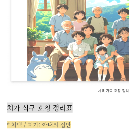
시댁 가족 호칭 정리
처가 식구 호칭 정리표
* 처댁 / 처가: 아내의 집안