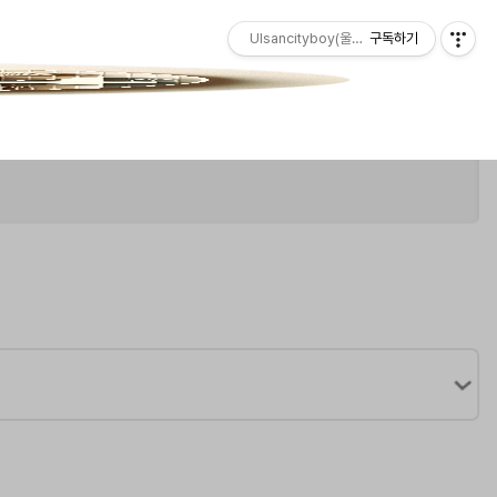
Ulsancityboy(울산청년)
구독하기