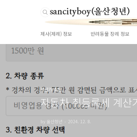
본문 바로가기
Ulsancityboy(울산청년)
제사(제례) 정보
반려동물 장례 정보
계산기 추천
자동차 취등록세 계산
by 울산청년
2024. 12. 8.