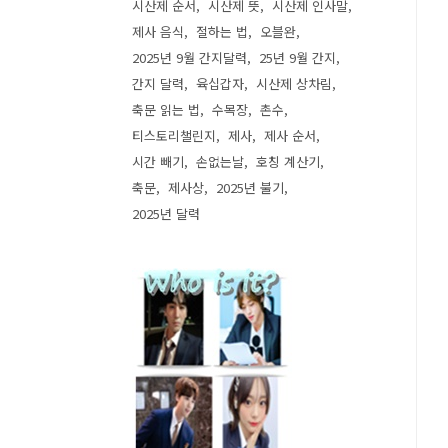
시산제 순서
시산제 뜻
시산제 인사말
제사 음식
절하는 법
오블완
2025년 9월 간지달력
25년 9월 간지
간지 달력
육십갑자
시산제 상차림
축문 읽는 법
수목장
촌수
티스토리챌린지
제사
제사 순서
시간 빼기
손없는날
호칭 계산기
축문
제사상
2025년 불기
2025년 달력