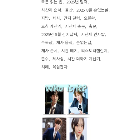
축문 읽는 법
2025년 달력
시산제 순서
울산
2025 8월 손없는날
지방
제사
간지 달력
오블완
호칭 계산기
시산제 축문
축문
2025년 9월 간지달력
시산제 인사말
수목장
제사 음식
손없는날
제사 순서
시간 빼기
티스토리챌린지
촌수
제사상
시간 더하기 계산기
차례
육십갑자