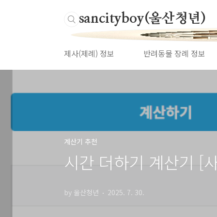
본문 바로가기
Ulsancityboy(울산청년)
제사(제례) 정보
반려동물 장례 정보
계산기 추천
시간 더하기 계산기 [사
by 울산청년
2025. 7. 30.