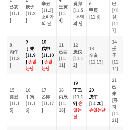
辛丑
癸卯
6
巳
己亥
庚子
壬寅
[11.3]
[11.5
甲辰
[대
[11.1
[11.2
[11.
소비자
] 무역
[11.6]
설]
]
]
4]
의 날
의 날
[11.
7]
9
10
14
8
11
12
丁未
戊申
13
壬
丙午
己酉
庚戌
[11.9
[11.10
辛亥
子
[11.8
[11.
[11.1
]
손없
]
손없
[11.13]
[11.
]
11]
2]
는날
는날
14]
21
19
己
15
16
17
18
丁巳
20
未
癸丑
甲寅
乙卯
丙辰
[11.1
戊午
[동
[11.1
[11.1
[11.17
[11.
9]
손
[11.20]
지]
5]
6]
]
18]
없는
손없는날
[11.
날
21]