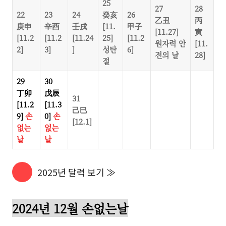
25
27
28
22
23
24
癸亥
26
乙丑
丙
庚申
辛酉
壬戌
[11.
甲子
[11.27]
寅
[11.2
[11.2
[11.24
25]
[11.2
원자력 안
[11.
2]
3]
]
성탄
6]
전의 날
28]
절
29
30
丁卯
戊辰
31
[11.2
[11.3
己巳
9]
손
0]
손
[12.1]
없는
없는
날
날
2025년 달력 보기 ≫
2024년 12월 손없는날