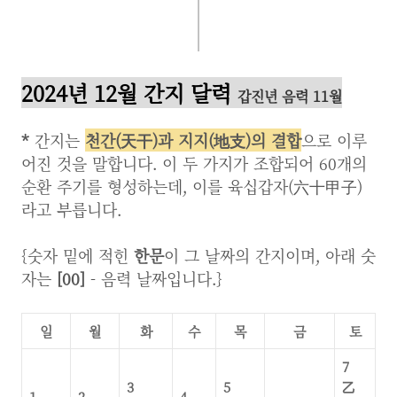
2024년 12월 간지 달력
갑진년 음력 11월
*
간지는
천간(天干)과 지지(地支)의 결합
으로 이루
어진 것을 말합니다. 이 두 가지가 조합되어 60개의
순환 주기를 형성하는데, 이를 육십갑자(六十甲子)
라고 부릅니다.
{숫자 밑에 적힌
한문
이 그 날짜의 간지이며, 아래 숫
자는
[00]
- 음력 날짜입니다.}
일
월
화
수
목
금
토
7
3
5
乙
1
2
4