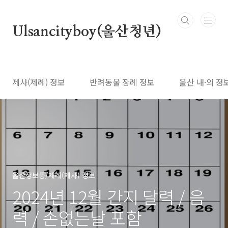
본문 바로가기
Ulsancityboy(울산청년)
제사(제례) 정보
반려동물 장례 정보
울산 내·외 정
울산정보통/제례(제사) 정보
2024년 12월 간지 달력 / 음
력 / 손없는날 포함