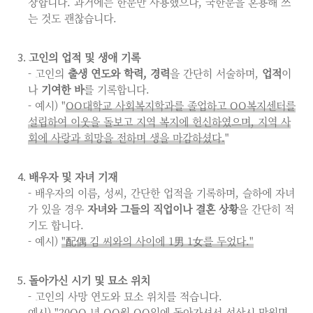
장합니다. 과거에는 한문만 사용했으나, 국한문을 혼용해 쓰
는 것도 괜찮습니다.
고인의 업적 및 생애 기록
- 고인의
출생 연도와 학력, 경력
을 간단히 서술하며,
업적
이
나
기여한 바
를 기록합니다.
- 예시) "
OO대학교 사회복지학과를 졸업하고 OO복지센터를
설립하여 이웃을 돌보고 지역 복지에 헌신하였으며, 지역 사
회에 사랑과 희망을 전하며 생을 마감하셨다.
"
배우자 및 자녀 기재
- 배우자의 이름, 성씨, 간단한 업적을 기록하며, 슬하에 자녀
가 있을 경우
자녀와 그들의 직업이나 결혼 상황
을 간단히 적
기도 합니다.
- 예시)
"配偶 김 씨와의 사이에 1男 1女를 두었다."
돌아가신 시기 및 묘소 위치
- 고인의 사망 연도와 묘소 위치를 적습니다.
예시)
"20OO 년 OO월 OO일에 돌아가셔서 성산시 망원면