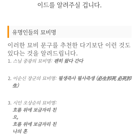
이드를 알려주실 겁니다.
유명인들의 묘비명
이러한 묘비 문구를 추천한 다기보단 이런 것도
있다는 것을 알려드립니다.
스님 중광의 묘비명:
괜히 왔다 간다
이순신 장군의 묘비명:
필생즉사 필사즉생 (
必生卽死 必死卽
生)
시인 오상순의 묘비명:
흐름 위에 보금자리 친
오,
흐름 위에 보금자리 친
나의 혼