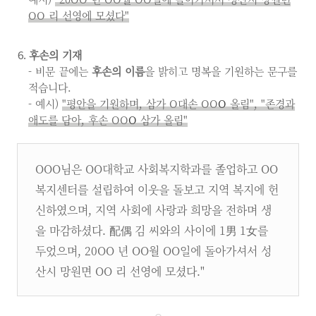
OO 리 선영에 모셨다"
후손의 기재
- 비문 끝에는
후손의 이름
을 밝히고 명복을 기원하는 문구를
적습니다.
- 예시)
"평안을 기원하며, 삼가 O대손 OO
O
올림", "존경과
애도를 담아, 후손 OO
O
삼가 올림"
OOO님은 OO대학교 사회복지학과를 졸업하고 OO
복지센터를 설립하여 이웃을 돌보고 지역 복지에 헌
신하였으며, 지역 사회에 사랑과 희망을 전하며 생
을 마감하셨다. 配偶 김 씨와의 사이에 1男 1女를
두었으며, 20OO 년 OO월 OO일에 돌아가셔서 성
산시 망원면 OO 리 선영에 모셨다."