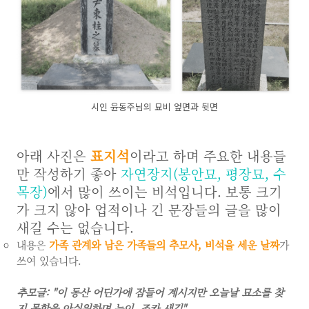
시인 윤동주님의 묘비 엎면과 뒷면
아래 사진은
표지석
이라고 하며 주요한 내용들
만 작성하기 좋아
자연장지(봉안묘, 평장묘, 수
목장)
에서 많이 쓰이는 비석입니다. 보통 크기
가 크지 않아 업적이나 긴 문장들의 글을 많이
새길 수는 없습니다.
내용은
가족 관계와 남은 가족들의 추모사, 비석을 세운 날짜
가
쓰여 있습니다.
추모글: "이 동산 어딘가에 잠들어 계시지만 오늘날 묘소를 찾
지 못함을 아쉬워하며 누이, 조카 새김"