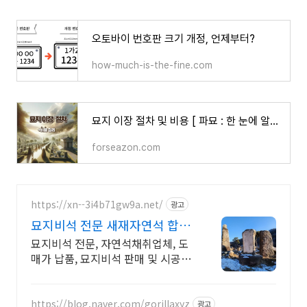
오토바이 번호판 크기 개정, 언제부터?
how-much-is-the-fine.com
묘지 이장 절차 및 비용 [ 파묘 : 한 눈에 알아보기! ]
forseazon.com
https://xn--3i4b71gw9a.net/
광고
묘지비석 전문 새재자연석 합리
적인 가격으로 전국 납품
묘지비석 전문, 자연석채취업체, 도
매가 납품, 묘지비석 판매 및 시공 전
문업체
https://blog.naver.com/gorillaxyz
광고