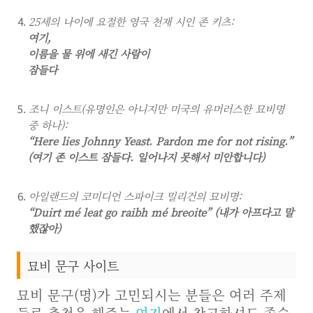
25세의 나이에 요절한 영국 천재 시인 존 키츠:
여기,
이름을 물 위에 새긴 사람이
잠들다
조니 이스트(유명인은 아니지만 미국의 유머러스한 묘비명
중 하나):
“Here lies Johnny Yeast. Pardon me for not rising.”
(여기 존 이스트 잠들다. 일어나지 못해서 미안합니다)
아일랜드의 코미디언 스파이크 밀리건의 묘비명:
“Duirt mé leat go raibh mé breoite” (내가 아프다고 말
했잖아)
묘비 문구 사이트
묘비 문구(명)가 고민되시는 분들은 여러 주제
들로 추천을 해주는
여기
에서 참고하셔도 좋습