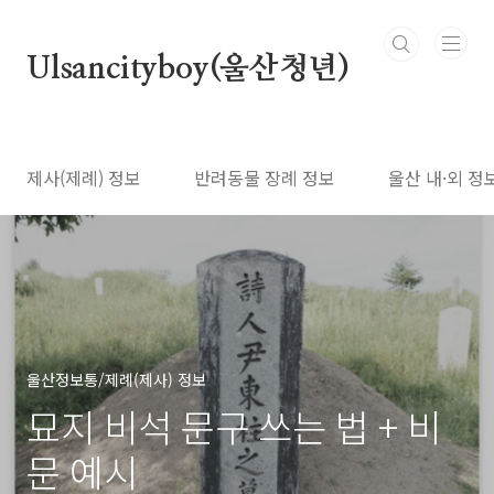
본문 바로가기
Ulsancityboy(울산청년)
제사(제례) 정보
반려동물 장례 정보
울산 내·외 정
울산정보통/제례(제사) 정보
묘지 비석 문구 쓰는 법 + 비
문 예시