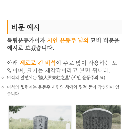
비문 예시
독립운동가이자
시인
윤동주 님의
묘비 비문을
예시로 보겠습니다.
아래
세로로 긴 비석
이 주로 많이 사용하는 모
양이며, 크기는 제각각이라고 보면 됩니다.
비석의
앞면
에는
'詩人尹東柱之墓' (시인 윤동주의 묘)
비석의
뒷면
에는
윤동주 시인의 생애와 업적 등
이 작성되어 있
습니다.