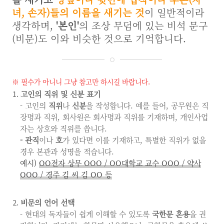
녀, 손자)들의 이름을 새기는 것
이 일반적이라
생각하며,
'본인'
의 조상 무덤에 있는 비석 문구
(비문)도 이와 비슷한 것으로 기억합니다.
※ 필수가 아니니 그냥 참고만 하시길 바랍니다.
고인의 직위 및 신분 표기
- 고인의
직위
나
신분
을 작성합니다. 예를 들어, 공무원은 직
장명과 직위, 회사원은 회사명과 직위를 기재하며, 개인사업
자는 상호와 직위를 씁니다.
- 관직
이나
호
가 있다면 이를 기재하고, 특별한 직위가 없을
경우 본관과 성명을 적습니다.
예시)
OO전자 상무
OO
O
/
OO대학교 교수
OO
O
/ 약사
OO
O
/ 경주 김 씨 김 OO
등
비문의 언어 선택
- 현대의 독자들이 쉽게 이해할 수 있도록
국한문 혼용
을 권