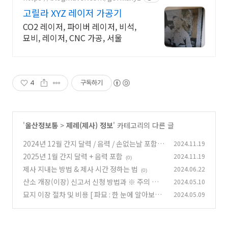
고릴라 XYZ 레이저 가공기
CO2 레이저, 파이버 레이저, 비석,
묘비, 레이저, CNC 가공, 서울
4
구독하기
'
울산정보통
>
제례(제사) 정보
' 카테고리의 다른 글
2024년 12월 간지 달력 / 음력 / 손없는날 포함
2024.11.19
2025년 1월 간지 달력 + 음력 포함
2024.11.19
(0)
(0)
제사 지내는 방법 & 제사 시간 정하는 법
2024.06.22
(0)
산소 개장(이장) 신고서 신청 방법과 ※ 주의 사
2024.05.10
항 ※
묘지 이장 절차 및 비용 [ 파묘 : 한 눈에 알아보기!
2024.05.09
(0)
]
(0)